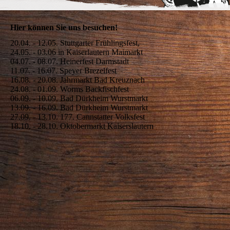
Hier können Sie uns besuchen!
20.04. - 12.05. Stuttgarter Frühlingsfest,
24.05. - 03.06 in Kaiserlautern Maimarkt
04.07. - 08.07. Heinerfest Darmstadt
11.07. - 16.07. Speyer Brezelfest
16.08. - 20.08. Jahrmarkt Bad Kreuznach
24.08. - 01.09. Worms Backfischfest
06.09. - 10.09. Bad Dürkheim Wurstmarkt
13.09. - 16.09. Bad Dürkheim Wurstmarkt
27.09. - 13.10. 177. Cannstatter Volksfest
18.10. - 28.10. Oktobermarkt Kaiserslautern